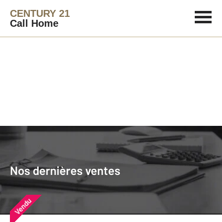
CENTURY 21
Call Home
Agence immobilière
Vendre
Nos dernières ventes
Nos derniers biens vendus près de
Nos dernières ventes
chez vous
Vendu