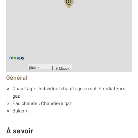
Vue globale
2
Surface totale : 125,6 m
2
Surface habitable : 118,2 m
2
Surface terrain : 65,10 m
Nombre de pièces : 5
[Voir le détail]
Équipements
500 m
©
Mappy
Général
Chauffage : Individuel chauffage au sol et radiateurs
gaz
Eau chaude : Chaudière gaz
Balcon
À savoir