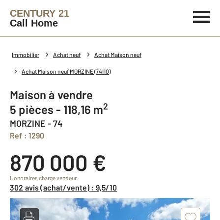
CENTURY 21
Call Home
Immobilier
Achat neuf
Achat Maison neuf
Achat Maison neuf MORZINE (74110)
Maison à vendre
2
5 pièces - 118,16 m
MORZINE - 74
Ref : 1290
870 000 €
Honoraires charge vendeur
302 avis (achat/vente) : 9,5/10