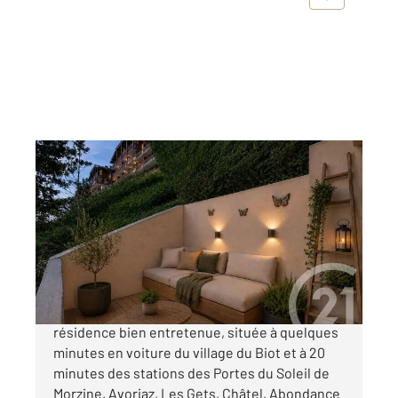
LE BIOT 74
2
42,55 m
, 2 pièces
Ref : 1609
Appartement T2 à vendre
134 000 €
Sympathique appartement lumineux dans une
résidence bien entretenue, située à quelques
minutes en voiture du village du Biot et à 20
minutes des stations des Portes du Soleil de
Morzine, Avoriaz, Les Gets, Châtel, Abondance