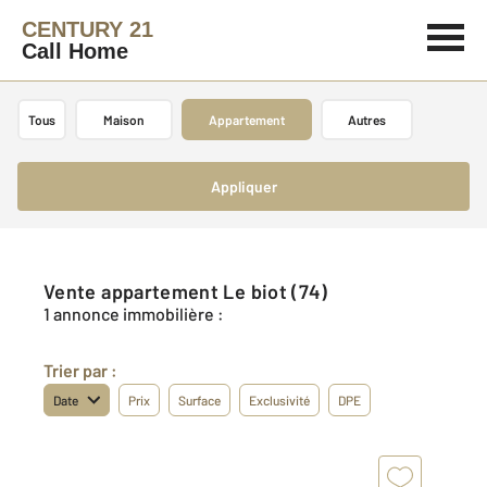
CENTURY 21
Call Home
Tous
Maison
Appartement
Autres
Appliquer
Vente appartement Le biot (74)
1 annonce immobilière :
Trier par :
Date
Prix
Surface
Exclusivité
DPE