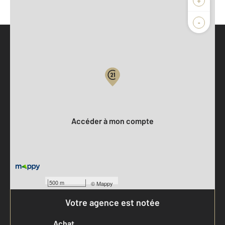
-
Parlons de vous, parlons biens
Votre compte :
Accéder à mon compte
500 m
©
Mappy
Votre agence est notée
Achat