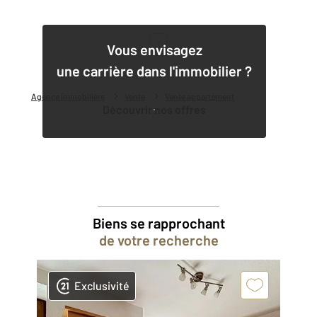
1
Vous envisagez
une carrière dans l'immobilier ?
Agence immobilière
Vente
Vente appartement
Découvrir nos offres
Biens se rapprochant
de votre recherche
Exclusivité